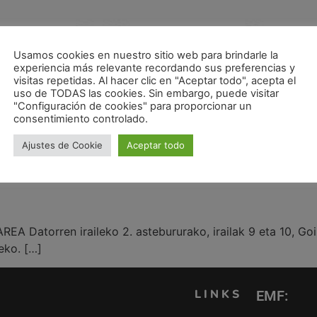
Usamos cookies en nuestro sitio web para brindarle la
experiencia más relevante recordando sus preferencias y
visitas repetidas. Al hacer clic en "Aceptar todo", acepta el
uso de TODAS las cookies. Sin embargo, puede visitar
"Configuración de cookies" para proporcionar un
consentimiento controlado.
Ajustes de Cookie
Aceptar todo
A Datorren iraileko 2. astebururako, irailak 9 eta 10, Go
eko. […]
LINKS
EMF: