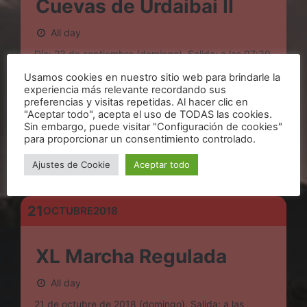
Cuevas de Urdaibai II
All day
Día: 23 de septiembre (domingo). Salida: a las 07:30
de la mañana, en la estación de autobuses de
Usamos cookies en nuestro sitio web para brindarle la
Gernika-Lumo. A la vuelta, Habrá opción de coger el
experiencia más relevante recordando sus
autobus en el […]
preferencias y visitas repetidas. Al hacer clic en
"Aceptar todo", acepta el uso de TODAS las cookies.
7€
Sin embargo, puede visitar "Configuración de cookies"
para proporcionar un consentimiento controlado.
Ajustes de Cookie
Aceptar todo
FIND OUT MORE
21
OCTUBRE
2018
XL Marcha Regulada
All day
21 de octubre de 2018 (domingo). Salida: a las