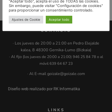
"Aceptar todo", acepta el uso de TODAS las cookies.
7:30 am – 5:00 pm Precio: Socios: 12€ El resto: 15€
Sin embargo, puede visitar "Configuración de cookies"
Salida: a las 7:30 de la estación de autobuses de
para proporcionar un consentimiento controlado.
Gernika. El recorrido será de […]
Ajustes de Cookie
Aceptar todo
CONTACTO
· Los jueves de 20:00 a 21:00 en Pedro Elejalde
kalea, 8 48300 Gernika-Lumo (Bizkaia)
· Al fijo (l
os jueves de 20:00 a 21:00
)
946 25 84 78 o al
móvil 639 64 67 23
· Al E-mail goizale@goizale.com
Diseño web realizado por RK Informatika
LINKS