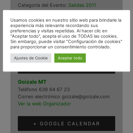
Categoría del Evento:
Salidas 2011
Usamos cookies en nuestro sitio web para brindarle la
LOCAL
experiencia más relevante recordando sus
preferencias y visitas repetidas. Al hacer clic en
Gernika-Lumo
"Aceptar todo", acepta el uso de TODAS las cookies.
Sin embargo, puede visitar "Configuración de cookies"
Gernika-Lumo
,
Bizkaia
48300
España
+
para proporcionar un consentimiento controlado.
Google Map
Ajustes de Cookie
Aceptar todo
ORGANIZADOR
Goizale MT
Teléfono
639 64 67 23
Correo electrónico
goizale@goizale.com
Ver la web Organizador
+ GOOGLE CALENDAR