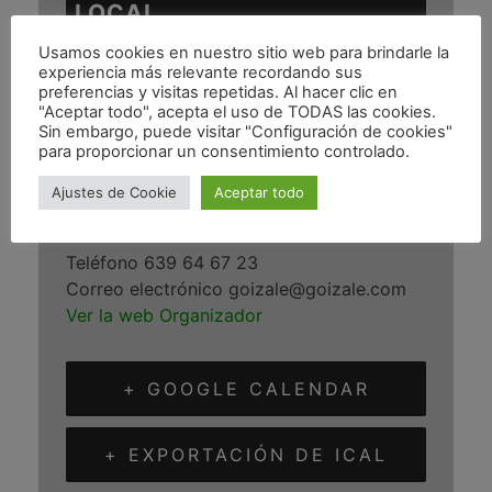
LOCAL
Usamos cookies en nuestro sitio web para brindarle la
Gernika-Lumo
experiencia más relevante recordando sus
preferencias y visitas repetidas. Al hacer clic en
Gernika-Lumo
,
Bizkaia
48300
España
+
"Aceptar todo", acepta el uso de TODAS las cookies.
Google Map
Sin embargo, puede visitar "Configuración de cookies"
para proporcionar un consentimiento controlado.
ORGANIZADOR
Ajustes de Cookie
Aceptar todo
Goizale MT
Teléfono
639 64 67 23
Correo electrónico
goizale@goizale.com
Ver la web Organizador
+ GOOGLE CALENDAR
+ EXPORTACIÓN DE ICAL