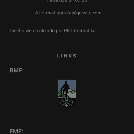
móvil 639 64 67 23
· Al E-mail goizale@goizale.com
Diseño web realizado por RK Informatika
LINKS
BMF:
EMF: