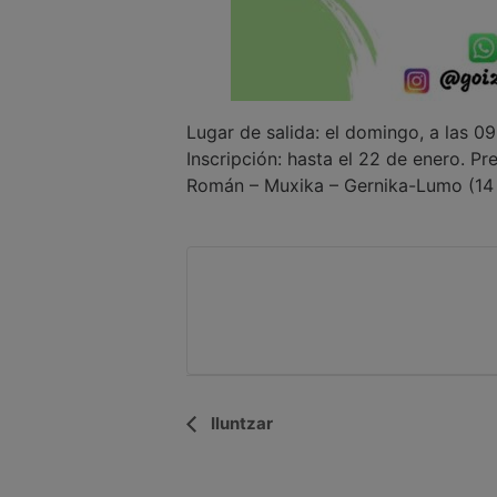
Lugar de salida: el domingo, a las 09
Inscripción: hasta el 22 de enero. P
Román – Muxika – Gernika-Lumo (14
Navegación
Iluntzar
del