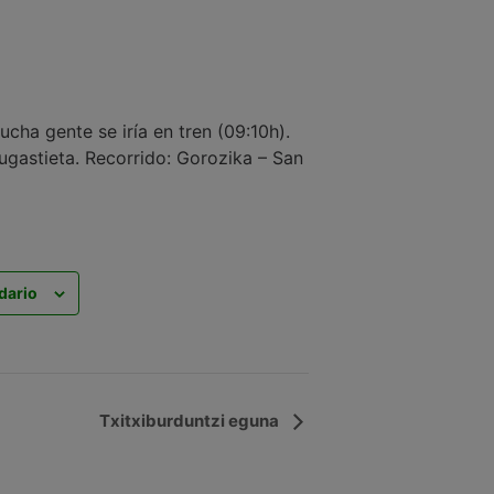
ucha gente se iría en tren (09:10h).
Zugastieta. Recorrido: Gorozika – San
dario
Txitxiburduntzi eguna