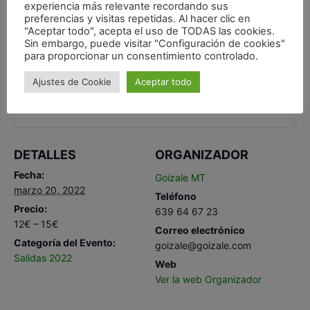
experiencia más relevante recordando sus
preferencias y visitas repetidas. Al hacer clic en
"Aceptar todo", acepta el uso de TODAS las cookies.
Sin embargo, puede visitar "Configuración de cookies"
para proporcionar un consentimiento controlado.
Ajustes de Cookie
Aceptar todo
DETALLES
ORGANIZADOR
Fecha:
Goizale MT
marzo 20, 2022
Teléfono
Precio:
639 64 67 23
12€ – 15€
Correo electrónico
Categoría del Evento:
goizale@goizale.com
Salidas 2022
Web
Ver la web Organizador