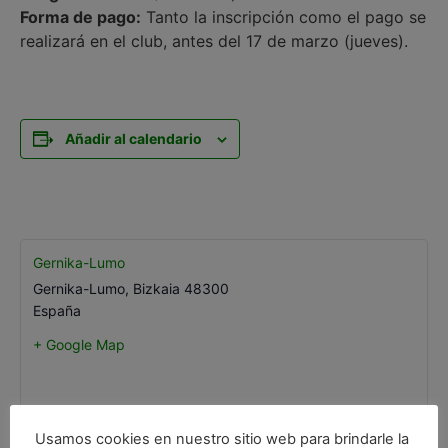
Forma de pago:
Tanto la inscripción como el pago se
realizará en el club, antes del 17 de marzo (jueves).
Añadir al calendario
Gernika-Lumo
Gernika-Lumo
,
Bizkaia
48300
España
+ Google Map
Usamos cookies en nuestro sitio web para brindarle la