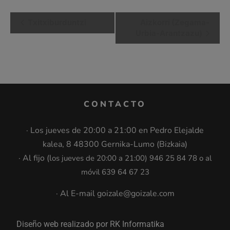
Navegación
Txitxiburduntzi
Aizkorri (Zegama-
Urbia-Arantzazu)
del
Evento
CONTACTO
· Los jueves de 20:00 a 21:00 en Pedro Elejalde
kalea, 8 48300 Gernika-Lumo (Bizkaia)
· Al fijo (l
os jueves de 20:00 a 21:00
)
946 25 84 78 o al
móvil 639 64 67 23
· Al E-mail goizale@goizale.com
Diseño web realizado por RK Informatika