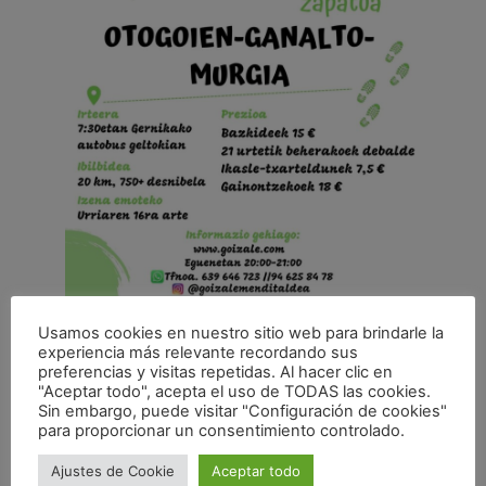
Lugar de salida: el sábado, a las 07:30 h, en la
Usamos cookies en nuestro sitio web para brindarle la
experiencia más relevante recordando sus
estación de autobuses de Gernika. Inscripción: hasta
preferencias y visitas repetidas. Al hacer clic en
el 16 de octubre. Precio: Socios: 15 € / Menores de
"Aceptar todo", acepta el uso de TODAS las cookies.
21 años: gratis / Estudiantes: 7,5 € / El resto: 18 € .
Sin embargo, puede visitar "Configuración de cookies"
para proporcionar un consentimiento controlado.
Recorrido: 20 km, 750+ de desnivel.
Ajustes de Cookie
Aceptar todo