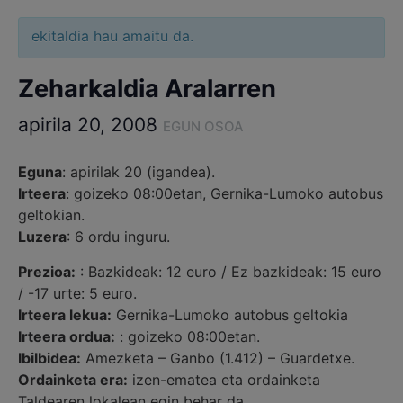
ekitaldia hau amaitu da.
Zeharkaldia Aralarren
apirila 20, 2008
EGUN OSOA
Eguna
: apirilak 20 (igandea).
Irteera
: goizeko 08:00etan, Gernika-Lumoko autobus
geltokian.
Luzera
: 6 ordu inguru.
Prezioa:
: Bazkideak: 12 euro / Ez bazkideak: 15 euro
/ -17 urte: 5 euro.
Irteera lekua:
Gernika-Lumoko autobus geltokia
Irteera ordua:
: goizeko 08:00etan.
Ibilbidea:
Amezketa – Ganbo (1.412) – Guardetxe.
Ordainketa era:
izen-ematea eta ordainketa
Taldearen lokalean egin behar da.