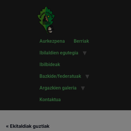
Aurkezpena
Berriak
Ibilaldien egutegia
Ibilbideak
Bazkide/federatuak
Argazkien galeria
Kontaktua
« Ekitaldiak guztiak