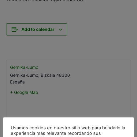
Add to calendar
Gernika-Lumo
Gernika-Lumo
,
Bizkaia
48300
España
+ Google Map
Usamos cookies en nuestro sitio web para brindarle la
experiencia más relevante recordando sus