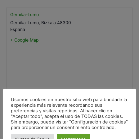
Gernika-Lumo
Gernika-Lumo
,
Bizkaia
48300
España
+ Google Map
Usamos cookies en nuestro sitio web para brindarle la
experiencia más relevante recordando sus
preferencias y visitas repetidas. Al hacer clic en
"Aceptar todo", acepta el uso de TODAS las cookies.
Sin embargo, puede visitar "Configuración de cookies"
para proporcionar un consentimiento controlado.