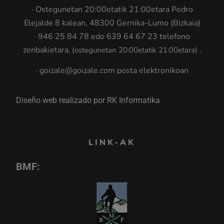
· Ostegunetan 20:00etatik 21:00etara Pedro
Elejalde 8 kalean, 48300 Gernika-Lumo (Bizkaia)
· 946 25 84 78 edo 639 64 67 23 telefono
zenbakietara
, (ostegunetan 20:00etatik 21:00etara
)
.
· goizale@goizale.com posta elektronikoan
Diseño web realizado por RK Informatika
LINK-AK
BMF: