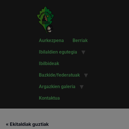
Aurkezpena
Berriak
Ibilaldien egutegia
Ibilbideak
Bazkide/federatuak
Argazkien galeria
Kontaktua
« Ekitaldiak guztiak