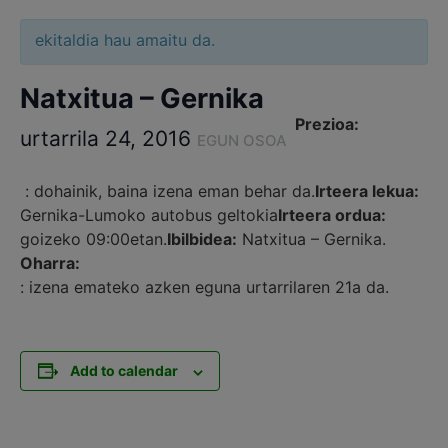
ekitaldia hau amaitu da.
Natxitua – Gernika
Prezioa:
urtarrila 24, 2016
EGUN OSOA
: dohainik, baina izena eman behar da.
Irteera lekua:
Gernika-Lumoko autobus geltokia
Irteera ordua:
goizeko 09:00etan.
Ibilbidea:
Natxitua – Gernika.
Oharra:
: izena emateko azken eguna urtarrilaren 21a da.
Add to calendar