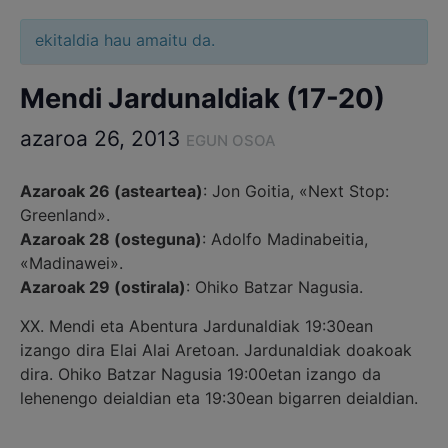
ekitaldia hau amaitu da.
Mendi Jardunaldiak (17-20)
azaroa 26, 2013
EGUN OSOA
Azaroak 26 (asteartea)
: Jon Goitia, «Next Stop:
Greenland».
Azaroak 28 (osteguna)
: Adolfo Madinabeitia,
«Madinawei».
Azaroak 29 (ostirala)
: Ohiko Batzar Nagusia.
XX. Mendi eta Abentura Jardunaldiak 19:30ean
izango dira Elai Alai Aretoan. Jardunaldiak doakoak
dira. Ohiko Batzar Nagusia 19:00etan izango da
lehenengo deialdian eta 19:30ean bigarren deialdian.