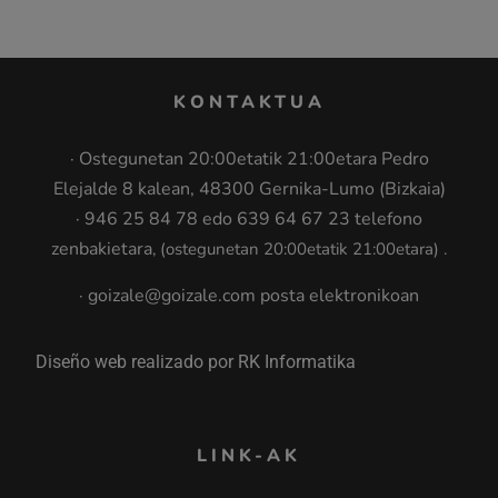
KONTAKTUA
· Ostegunetan 20:00etatik 21:00etara Pedro
Elejalde 8 kalean, 48300 Gernika-Lumo (Bizkaia)
· 946 25 84 78 edo 639 64 67 23 telefono
zenbakietara
, (ostegunetan 20:00etatik 21:00etara
)
.
· goizale@goizale.com posta elektronikoan
Diseño web realizado por RK Informatika
LINK-AK