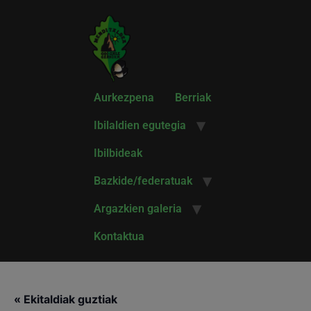
Aurkezpena
Berriak
Ibilaldien egutegia
Ibilbideak
Bazkide/federatuak
Argazkien galeria
Kontaktua
« Ekitaldiak guztiak