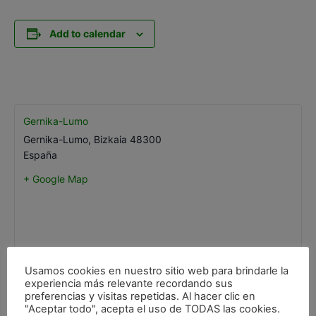
Add to calendar
Gernika-Lumo
Gernika-Lumo
,
Bizkaia
48300
España
+ Google Map
Usamos cookies en nuestro sitio web para brindarle la
experiencia más relevante recordando sus
preferencias y visitas repetidas. Al hacer clic en
"Aceptar todo", acepta el uso de TODAS las cookies.