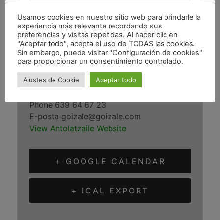
Gernika-Lumo
Usamos cookies en nuestro sitio web para brindarle la
experiencia más relevante recordando sus
Gernika-Lumo
,
Bizkaia
48300
España
+
preferencias y visitas repetidas. Al hacer clic en
Google Map
"Aceptar todo", acepta el uso de TODAS las cookies.
Sin embargo, puede visitar "Configuración de cookies"
para proporcionar un consentimiento controlado.
ANTOLATZAILE
Ajustes de Cookie
Aceptar todo
Goizale MT
Phone
639 64 67 23
E-posta
goizale@goizale.com
View Antolatzaile Website
+ GOOGLE CALENDAR
+ ICAL EXPORT