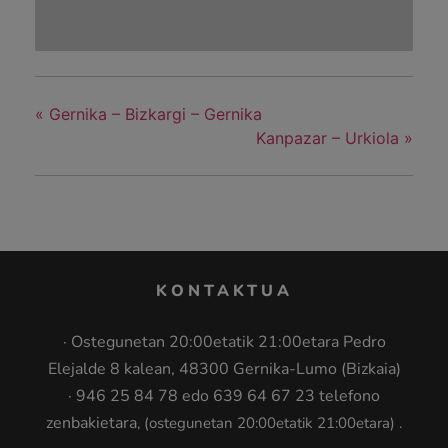
«
Gernika – Bizkargi – Gernika
Kanpazar – Urkiola
»
KONTAKTUA
· Ostegunetan 20:00etatik 21:00etara Pedro
Elejalde 8 kalean, 48300 Gernika-Lumo (Bizkaia)
· 946 25 84 78 edo 639 64 67 23 telefono
zenbakietara
, (ostegunetan 20:00etatik 21:00etara
)
.